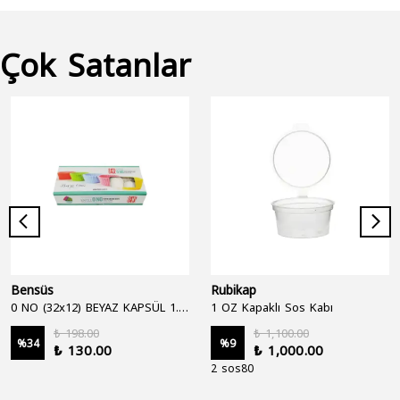
Çok Satanlar
Bensüs
Rubikap
0 NO (32x12) BEYAZ KAPSÜL 1.250'Lİ
1 OZ Kapaklı Sos Kabı
₺ 198.00
₺ 1,100.00
%
34
%
9
₺ 130.00
₺ 1,000.00
2 sos80