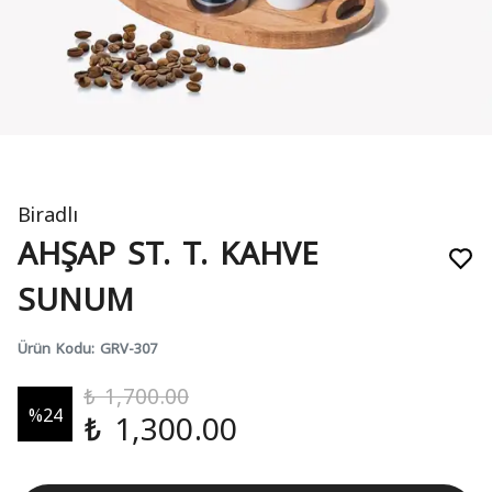
Biradlı
AHŞAP ST. T. KAHVE
SUNUM
Ürün Kodu
:
GRV-307
₺ 1,700.00
%
24
₺ 1,300.00