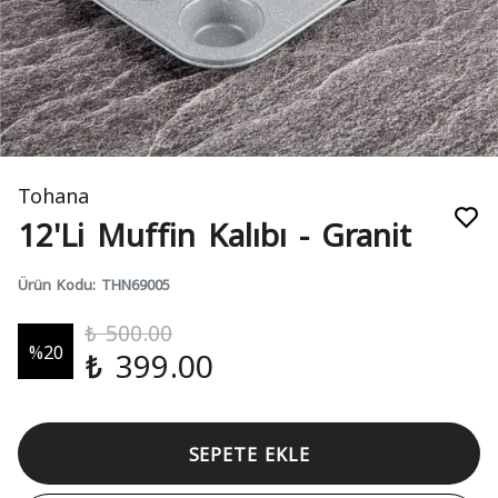
Tohana
12'Li Muffin Kalıbı - Granit
Ürün Kodu
:
THN69005
₺ 500.00
%
20
₺ 399.00
SEPETE EKLE