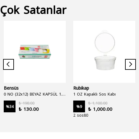
Çok Satanlar
Bensüs
Rubikap
0 NO (32x12) BEYAZ KAPSÜL 1.250'Lİ
1 OZ Kapaklı Sos Kabı
₺ 198.00
₺ 1,100.00
%
34
%
9
₺ 130.00
₺ 1,000.00
2 sos80