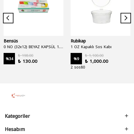
Bensüs
Rubikap
0 NO (32x12) BEYAZ KAPSÜL 1.250'Lİ
1 OZ Kapaklı Sos Kabı
₺ 198.00
₺ 1,100.00
%
34
%
9
₺ 130.00
₺ 1,000.00
2 sos80
Kategoriler
Hesabım