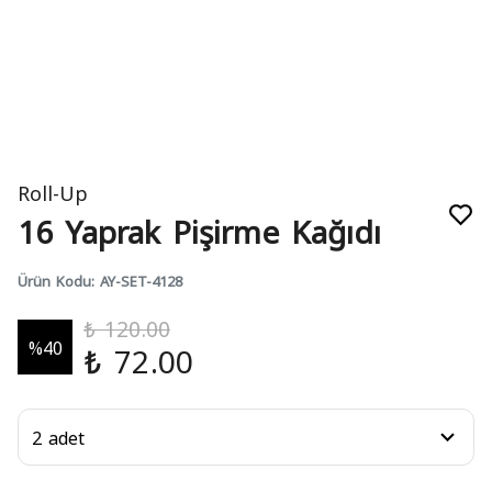
Roll-Up
16 Yaprak Pişirme Kağıdı
Ürün Kodu
:
AY-SET-4128
₺ 120.00
%
40
₺ 72.00