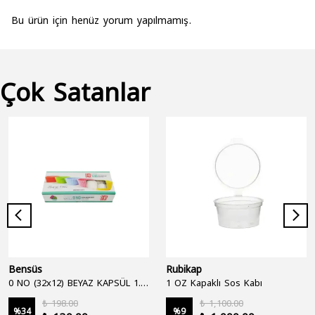
Bu ürün için henüz yorum yapılmamış.
Çok Satanlar
Bensüs
Rubikap
0 NO (32x12) BEYAZ KAPSÜL 1.250'Lİ
1 OZ Kapaklı Sos Kabı
₺ 198.00
₺ 1,100.00
%
34
%
9