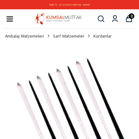
3500 TL VE ÜZERİ ÜCRETSİZ KARGO
0
Ambalaj Malzemeleri
Sarf Malzemeler
Kürdanlar