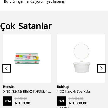
Bu ürün için henüz yorum yapılmamış.
Çok Satanlar
Bensüs
Rubikap
0 NO (32x12) BEYAZ KAPSÜL 1.250'Lİ
1 OZ Kapaklı Sos Kabı
₺ 198.00
₺ 1,100.00
%
34
%
9
₺ 130.00
₺ 1,000.00
2 sos80