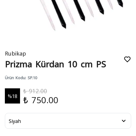
Rubikap
Prizma Kürdan 10 cm PS
Ürün Kodu
:
SP.10
₺ 912.00
%
18
₺ 750.00