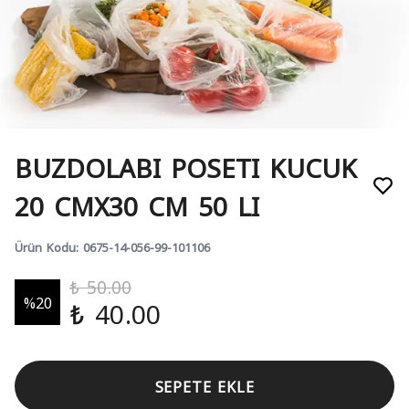
BUZDOLABI POSETI KUCUK
20 CMX30 CM 50 LI
Ürün Kodu
:
0675-14-056-99-101106
₺ 50.00
%
20
₺ 40.00
SEPETE EKLE