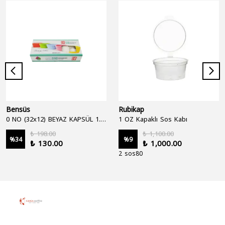
Bensüs
Rubikap
0 NO (32x12) BEYAZ KAPSÜL 1.250'Lİ
1 OZ Kapaklı Sos Kabı
₺ 198.00
₺ 1,100.00
%
34
%
9
₺ 130.00
₺ 1,000.00
2 sos80