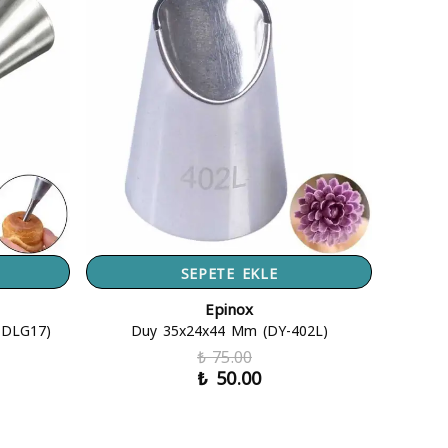
SEPETE EKLE
Epinox
-DLG17)
Duy 35x24x44 Mm (DY-402L)
₺ 75.00
₺ 50.00