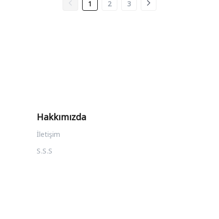
1
2
3
Hakkımızda
İletişim
S.S.S