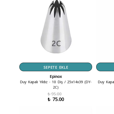
SEPETE EKLE
Epinox
Duy Kapalı Yıldız - 10 Diş / 25x14x39 (DY-
Duy Kapal
2C)
₺ 95.00
₺ 75.00