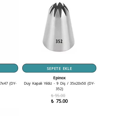
SEPETE EKLE
Epinox
17x47 (DY-
Duy Kapalı Yıldız - 9 Diş / 35x20x50 (DY-
352)
₺ 95.00
₺ 75.00