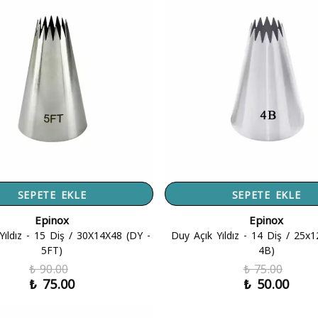
SEPETE EKLE
SEPETE EKLE
Epinox
Epinox
Yıldız - 15 Diş / 30X14X48 (DY -
Duy Açık Yıldız - 14 Diş / 25x
5FT)
4B)
₺ 90.00
₺ 75.00
₺ 75.00
₺ 50.00