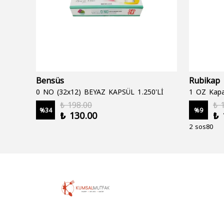
Bensüs
Rubikap
0 NO (32x12) BEYAZ KAPSÜL 1.250'Lİ
1 OZ Kapa
₺ 198.00
₺ 
%
34
%
9
₺ 130.00
₺ 
2 sos80