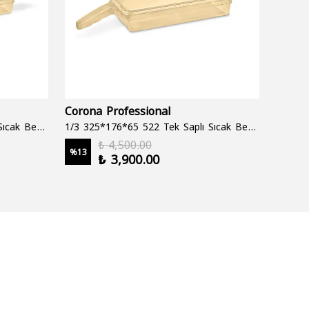
Corona Professional
Folyo
1/3 325*176*65 522 Çift Saplı Sıcak Bekletme Tepsisi
1/3 325*176*65 522 Tek Saplı Sıcak Bekletme Tepsisi
1000 cc
₺ 4,500.00
%
13
%
19
₺ 3,900.00
2 şale