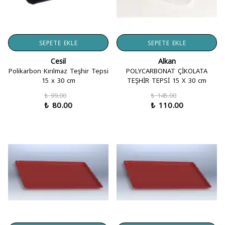
SEPETE EKLE
SEPETE EKLE
Cesil
Alkan
Polikarbon Kırılmaz Teşhir Tepsi
POLYCARBONAT ÇİKOLATA
15 x 30 cm
TEŞHİR TEPSİ 15 X 30 cm
₺ 99.00
₺ 145.00
₺ 80.00
₺ 110.00