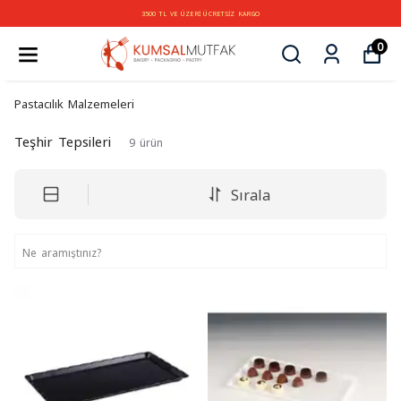
3500 TL VE ÜZERİ ÜCRETSİZ KARGO
0
Pastacılık Malzemeleri
Teşhir Tepsileri
9
ürün
Sırala