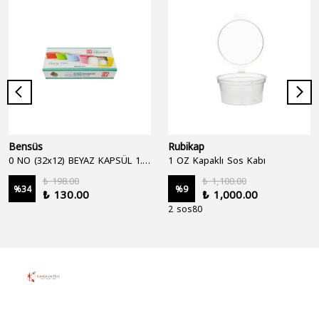
Bensüs
Rubikap
0 NO (32x12) BEYAZ KAPSÜL 1.250'Lİ
1 OZ Kapaklı Sos Kabı
₺ 198.00
₺ 1,100.00
%
34
%
9
₺ 130.00
₺ 1,000.00
2 sos80