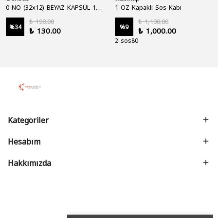
0 NO (32x12) BEYAZ KAPSÜL 1.250'Lİ
1 OZ Kapaklı Sos Kabı
₺ 198.00
₺ 1,100.00
%
34
%
9
₺ 130.00
₺ 1,000.00
2 sos80
Kategoriler
Hesabım
Hakkımızda