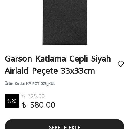
Garson Katlama Cepli Siyah
Airlaid Peçete 33x33cm
Ürün Kodu
:
KP-PCT-075_KUL
₺ 725.00
%
20
₺ 580.00
SEPETE EKLE