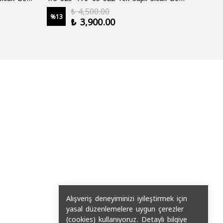
₺ 4,500.00
%
13
%
19
₺ 3,900.00
2 şale
Alışveriş deneyiminizi iyileştirmek için
yasal düzenlemelere uygun çerezler
(cookies) kullanıyoruz. Detaylı bilgiye