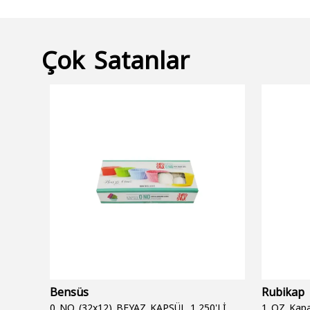
Çok Satanlar
Bensüs
Rubikap
0 NO (32x12) BEYAZ KAPSÜL 1.250'Lİ
1 OZ Kapa