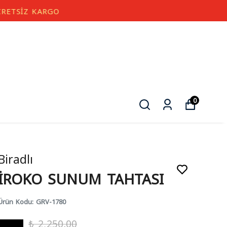
0
Biradlı
İROKO SUNUM TAHTASI
Ürün Kodu
:
GRV-1780
₺ 2,250.00