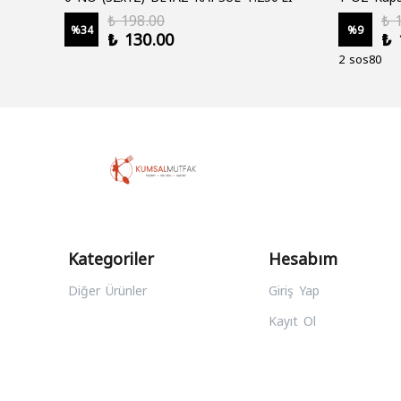
₺ 198.00
₺ 
%
34
%
9
₺ 130.00
₺ 
2 sos80
Kategoriler
Hesabım
Diğer Ürünler
Giriş Yap
Kayıt Ol