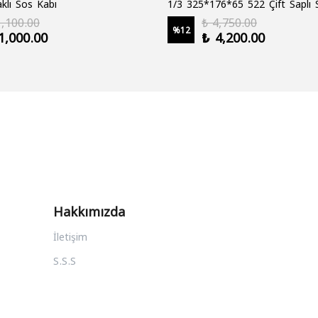
klı Sos Kabı
1,100.00
₺ 4,750.00
%
12
1,000.00
₺ 4,200.00
Hakkımızda
İletişim
S.S.S