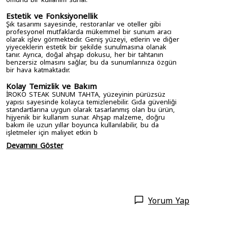
Estetik ve Fonksiyonellik
Şık tasarımı sayesinde, restoranlar ve oteller gibi
profesyonel mutfaklarda mükemmel bir sunum aracı
olarak işlev görmektedir. Geniş yüzeyi, etlerin ve diğer
yiyeceklerin estetik bir şekilde sunulmasına olanak
tanır. Ayrıca, doğal ahşap dokusu, her bir tahtanın
benzersiz olmasını sağlar, bu da sunumlarınıza özgün
bir hava katmaktadır.
Kolay Temizlik ve Bakım
İROKO STEAK SUNUM TAHTA, yüzeyinin pürüzsüz
yapısı sayesinde kolayca temizlenebilir. Gıda güvenliği
standartlarına uygun olarak tasarlanmış olan bu ürün,
hijyenik bir kullanım sunar. Ahşap malzeme, doğru
bakım ile uzun yıllar boyunca kullanılabilir, bu da
işletmeler için maliyet etkin b
Devamını Göster
Yorum Yap