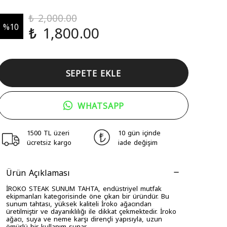
₺ 2,000.00
%
10
₺ 1,800.00
SEPETE EKLE
WHATSAPP
1500 TL üzeri
10 gün içinde
ücretsiz kargo
iade değişim
Ürün Açıklaması
İROKO STEAK SUNUM TAHTA, endüstriyel mutfak
ekipmanları kategorisinde öne çıkan bir üründür. Bu
sunum tahtası, yüksek kaliteli İroko ağacından
üretilmiştir ve dayanıklılığı ile dikkat çekmektedir. İroko
ağacı, suya ve neme karşı dirençli yapısıyla, uzun
ömürlü bir kullanım sunar.