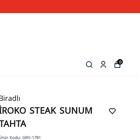
0
Biradlı
İROKO STEAK SUNUM
TAHTA
Ürün Kodu
:
GRV-1781