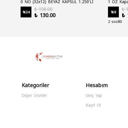
0 NO (32x12) BEYAZ KAPSÜL 1.250'Lİ
1 OZ Kapa
₺ 198.00
₺ 
%
34
%
9
₺ 130.00
₺ 
2 sos80
Kategoriler
Hesabım
Diğer Ürünler
Giriş Yap
Kayıt Ol