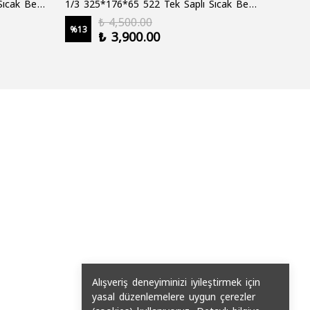
1/3 325*176*65 522 Çift Saplı Sıcak Bekletme Tepsisi
1/3 325*176*65 522 Tek Saplı Sıcak Bekletme Tepsisi
1000 cc
₺ 4,500.00
%
13
%
19
₺ 3,900.00
2 şale
Alışveriş deneyiminizi iyileştirmek için
yasal düzenlemelere uygun çerezler