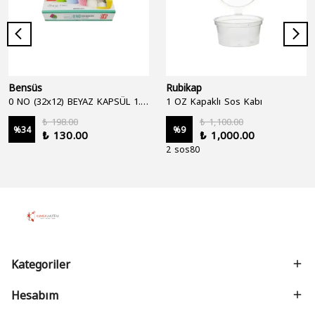
Bensüs
Rubikap
0 NO (32x12) BEYAZ KAPSÜL 1.250'Lİ
1 OZ Kapaklı Sos Kabı
₺ 198.00
₺ 1,100.00
%
34
%
9
₺ 130.00
₺ 1,000.00
2 sos80
Kategoriler
Hesabım