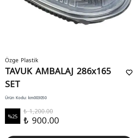
Özge Plastik
TAVUK AMBALAJ 286x165
SET
Ürün Kodu
:
km003050
₺ 1,200.00
%
25
₺ 900.00