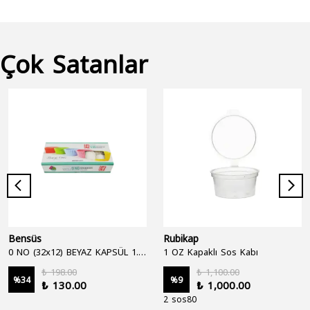
Çok Satanlar
Bensüs
Rubikap
0 NO (32x12) BEYAZ KAPSÜL 1.250'Lİ
1 OZ Kapaklı Sos Kabı
₺ 198.00
₺ 1,100.00
%
34
%
9
₺ 130.00
₺ 1,000.00
2 sos80