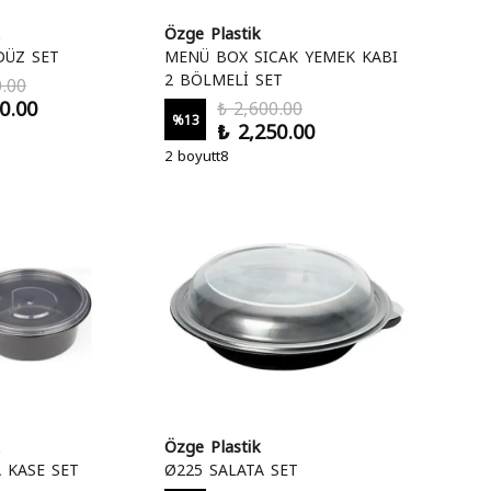
Özge Plastik
DÜZ SET
MENÜ BOX SICAK YEMEK KABI
2 BÖLMELİ SET
.00
0.00
₺ 2,600.00
%
13
₺ 2,250.00
2 boyutt8
Özge Plastik
 KASE SET
Ø225 SALATA SET