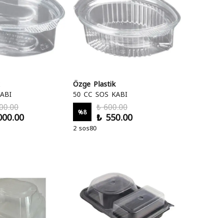
Özge Plastik
ABI
50 CC SOS KABI
00.00
₺ 600.00
%
8
000.00
₺ 550.00
2 sos80