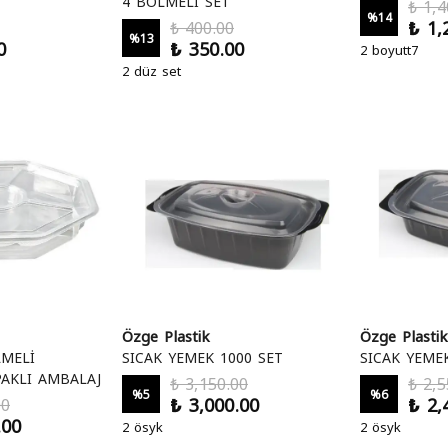
4 BÖLMELİ SET
₺ 1,4
%
14
₺ 1,
₺ 400.00
%
13
0
₺ 350.00
2 boyutt7
2 düz set
Özge Plastik
Özge Plastik
LMELİ
SICAK YEMEK 1000 SET
SICAK YEME
AKLI AMBALAJ
₺ 3,150.00
₺ 2,5
%
5
%
6
₺ 3,000.00
₺ 2,
00
.00
2 ösyk
2 ösyk