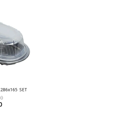
286x165 SET
00
0