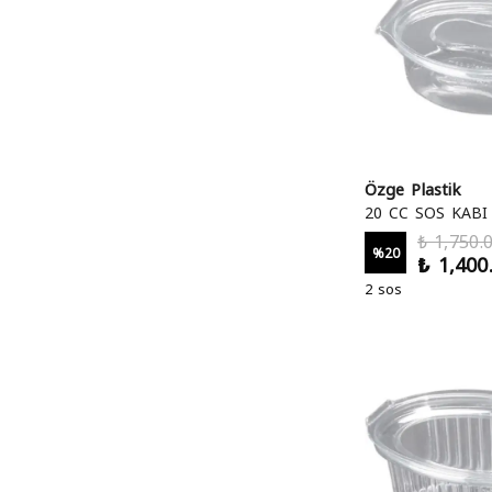
Özge Plastik
20 CC SOS KABI
₺ 1,750.
%
20
₺ 1,400
2 sos