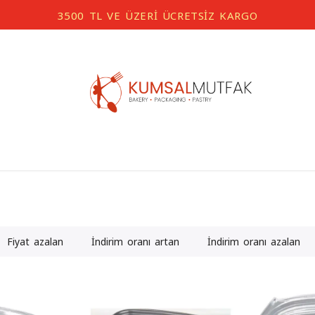
3500 TL VE ÜZERİ ÜCRETSİZ KARGO
Fiyat azalan
İndirim oranı artan
İndirim oranı azalan