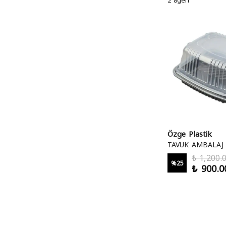
Özge Plastik
TAVUK AMBALAJ 
₺ 1,200.
%
25
₺ 900.0