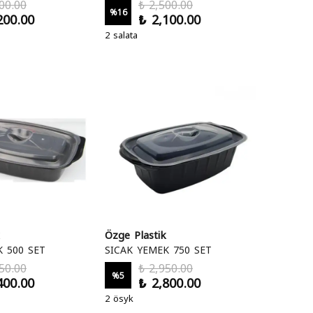
00.00
₺ 2,500.00
%
16
200.00
₺ 2,100.00
2 salata
Özge Plastik
K 500 SET
SICAK YEMEK 750 SET
50.00
₺ 2,950.00
%
5
400.00
₺ 2,800.00
2 ösyk