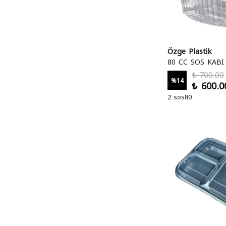
Özge Plastik
80 CC SOS KABI
₺ 700.00
%
14
₺ 600.0
2 sos80