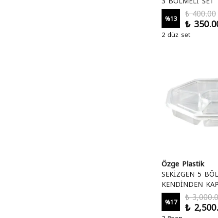
3 BÖLMELİ SET
₺ 400.00
%
13
₺ 350.0
2 düz set
Özge Plastik
SEKİZGEN 5 BÖ
KENDİNDEN KAP
₺ 3,000.
%
17
₺ 2,500
2 8gen