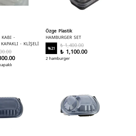
Özge Plastik
KABI -
HAMBURGER SET
APAKLI - KLİŞELİ
₺ 1,400.00
%
21
₺ 1,100.00
00.00
300.00
2 hamburger
apaklı