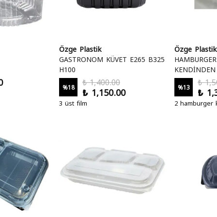
Özge Plastik
Özge Plastik
GASTRONOM KÜVET E265 B325
HAMBURGER 
H100
KENDİNDEN K
0
₺ 1,400.00
₺ 1,5
%
18
%
13
₺ 1,150.00
₺ 1,
3 üst film
2 hamburger k