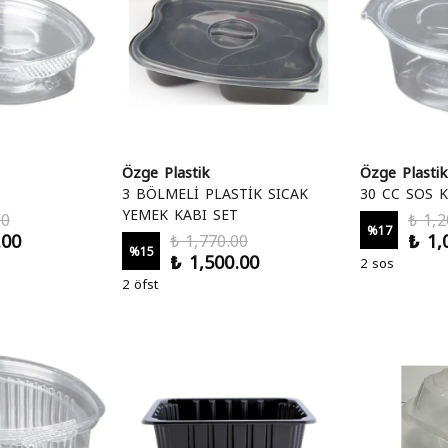
Özge Plastik
Özge Plastik
3 BÖLMELİ PLASTİK SICAK
30 CC SOS K
YEMEK KABI SET
00
₺ 1,2
%
17
.00
₺ 1,
₺ 1,770.00
%
15
₺ 1,500.00
2 sos
2 öfst