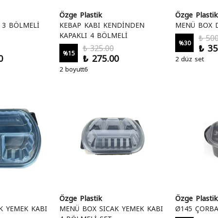
Özge Plastik
Özge Plastik
 3 BÖLMELİ
KEBAP KABI KENDİNDEN
MENÜ BOX 
KAPAKLI 4 BÖLMELİ
₺ 500
%
30
₺ 35
₺ 325.00
%
15
0
₺ 275.00
2 düz set
2 boyutt6
Özge Plastik
Özge Plastik
K YEMEK KABI
MENÜ BOX SICAK YEMEK KABI
Ø145 ÇORBA