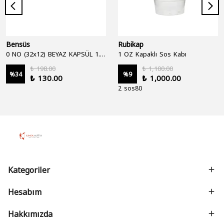
Bensüs
Rubikap
0 NO (32x12) BEYAZ KAPSÜL 1.250'Lİ
1 OZ Kapaklı Sos Kabı
₺ 198.00
₺ 1,100.00
%
34
%
9
₺ 130.00
₺ 1,000.00
2 sos80
Kategoriler
Hesabım
Hakkımızda