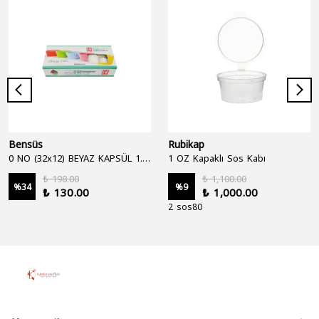
Bensüs
Rubikap
0 NO (32x12) BEYAZ KAPSÜL 1.250'Lİ
1 OZ Kapaklı Sos Kabı
₺ 198.00
₺ 1,100.00
%
34
%
9
₺ 130.00
₺ 1,000.00
2 sos80