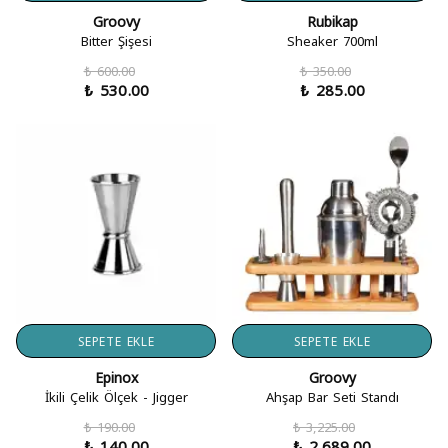
Groovy
Rubikap
Bitter Şişesi
Sheaker 700ml
₺ 600.00
₺ 350.00
₺ 530.00
₺ 285.00
SEPETE EKLE
SEPETE EKLE
Epinox
Groovy
İkili Çelik Ölçek - Jigger
Ahşap Bar Seti Standı
₺ 190.00
₺ 3,225.00
₺ 140.00
₺ 2,689.00