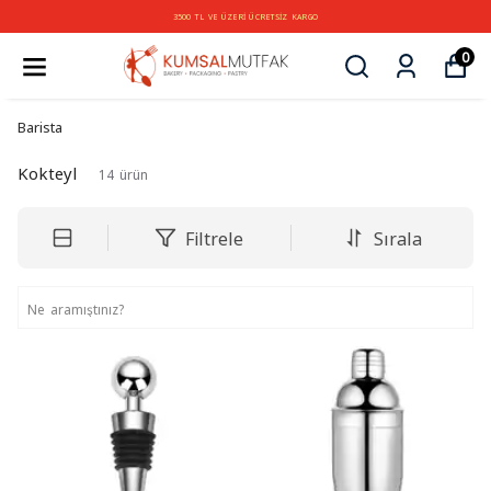
3500 TL VE ÜZERİ ÜCRETSİZ KARGO
0
Barista
Kokteyl
14
ürün
Filtrele
Sırala