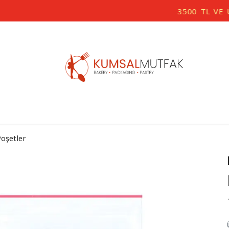
3500 TL VE ÜZERİ ÜCRETSİZ KARGO
 Poşetler