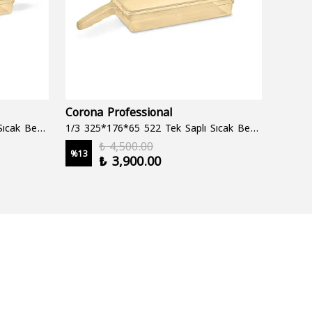
Corona Professional
Folyo
1/3 325*176*65 522 Çift Saplı Sıcak Bekletme Tepsisi
1/3 325*176*65 522 Tek Saplı Sıcak Bekletme Tepsisi
1000 cc
₺ 4,500.00
%
13
%
19
₺ 3,900.00
2 şale