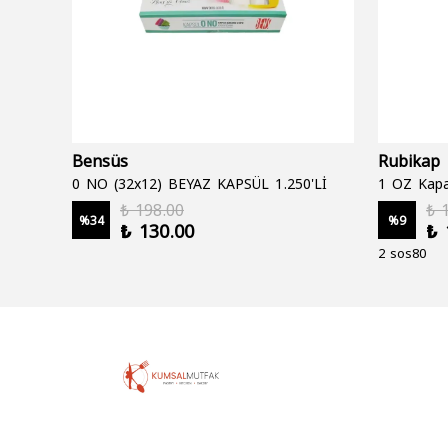
Bensüs
Rubikap
0 NO (32x12) BEYAZ KAPSÜL 1.250'Lİ
1 OZ Kapa
₺ 198.00
₺ 
%
34
%
9
₺ 130.00
₺ 
2 sos80