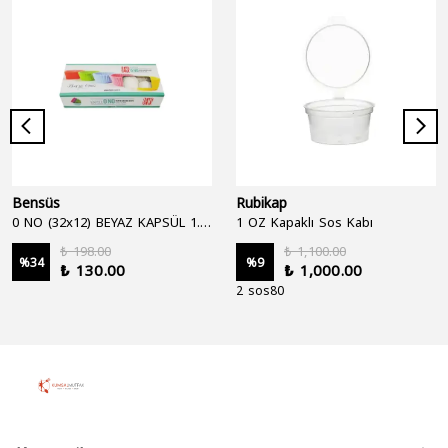
Bensüs
Rubikap
0 NO (32x12) BEYAZ KAPSÜL 1.250'Lİ
1 OZ Kapaklı Sos Kabı
₺ 198.00
₺ 1,100.00
%
34
%
9
₺ 130.00
₺ 1,000.00
2 sos80