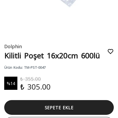
Dolphin
Kilitli Poşet 16x20cm 600lü
Ürün Kodu
:
TM-PST-0047
₺ 355.00
%
14
₺ 305.00
SEPETE EKLE