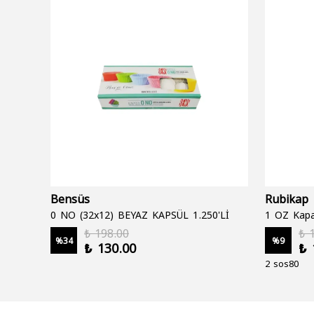
Bensüs
Rubikap
0 NO (32x12) BEYAZ KAPSÜL 1.250'Lİ
1 OZ Kapa
₺ 198.00
₺ 
%
34
%
9
₺ 130.00
₺ 
2 sos80