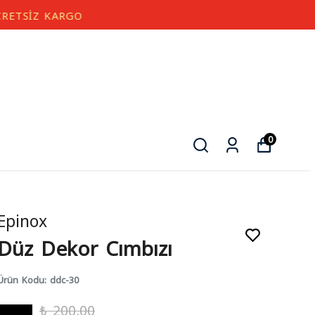
0
Epinox
Düz Dekor Cımbızı
Ürün Kodu
:
ddc-30
₺ 200.00