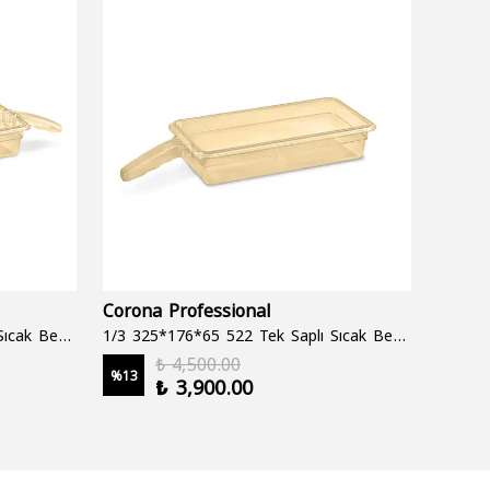
Corona Professional
Folyo
1/3 325*176*65 522 Çift Saplı Sıcak Bekletme Tepsisi
1/3 325*176*65 522 Tek Saplı Sıcak Bekletme Tepsisi
1000 cc
₺ 4,500.00
%
13
%
19
₺ 3,900.00
2 şale