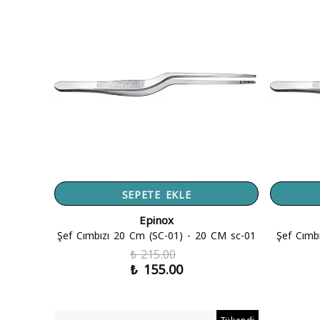
SEPETE EKLE
Epinox
Şef Cımbızı 20 Cm (SC-01) - 20 CM sc-01
Şef Cımb
₺ 215.00
₺ 155.00
Tükendi