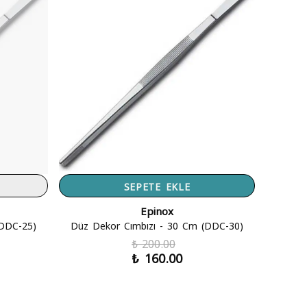
SEPETE EKLE
Epinox
(DDC-25)
Düz Dekor Cımbızı - 30 Cm (DDC-30)
₺ 200.00
₺ 160.00