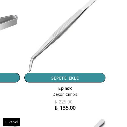
SEPETE EKLE
Epinox
Dekor Cımbız
₺ 225.00
₺ 135.00
Tükendi