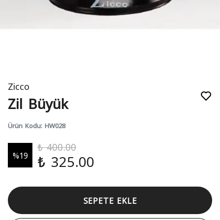
Zicco
Zil Büyük
Ürün Kodu
:
HW028
₺ 400.00
%
19
₺ 325.00
SEPETE EKLE