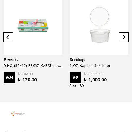
Bensüs
Rubikap
0 NO (32x12) BEYAZ KAPSÜL 1.250'Lİ
1 OZ Kapaklı Sos Kabı
₺ 198.00
₺ 1,100.00
%
34
%
9
₺ 130.00
₺ 1,000.00
2 sos80