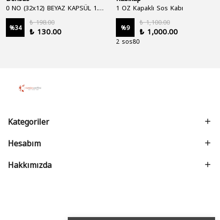
0 NO (32x12) BEYAZ KAPSÜL 1.250'Lİ
1 OZ Kapaklı Sos Kabı
₺ 198.00
₺ 1,100.00
%
34
%
9
₺ 130.00
₺ 1,000.00
2 sos80
Kategoriler
Hesabım
Hakkımızda