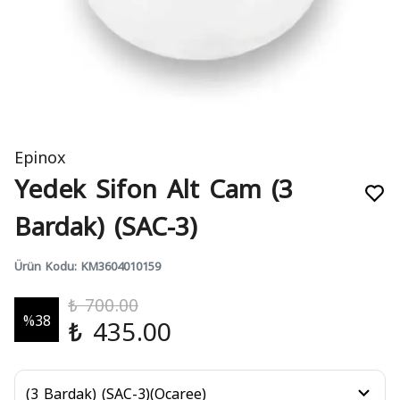
Epinox
Yedek Sifon Alt Cam (3
Bardak) (SAC-3)
Ürün Kodu
:
KM3604010159
₺ 700.00
%
38
₺ 435.00