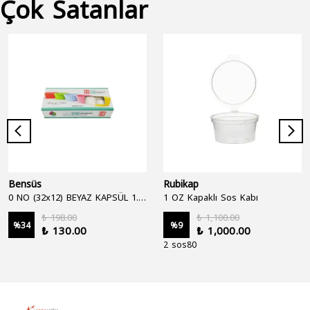
Çok Satanlar
Bensüs
Rubikap
0 NO (32x12) BEYAZ KAPSÜL 1.250'Lİ
1 OZ Kapaklı Sos Kabı
₺ 198.00
₺ 1,100.00
%
34
%
9
₺ 130.00
₺ 1,000.00
2 sos80