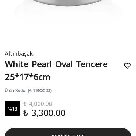
Altınbaşak
White Pearl Oval Tencere
25*17*6cm
Ürün Kodu
:
(A 119OC 25)
₺ 4,000.00
%
18
₺ 3,300.00