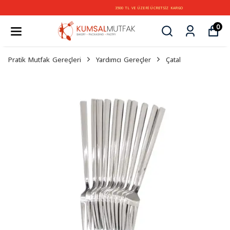
3500 TL VE ÜZERİ ÜCRETSİZ KARGO
0
Pratik Mutfak Gereçleri
Yardımcı Gereçler
Çatal