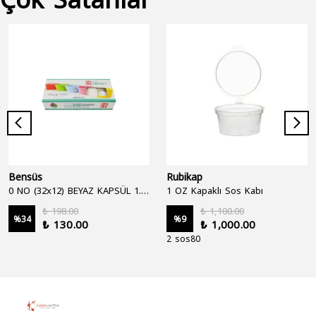
Bensüs
Rubikap
0 NO (32x12) BEYAZ KAPSÜL 1.250'Lİ
1 OZ Kapaklı Sos Kabı
₺ 198.00
₺ 1,100.00
%
34
%
9
₺ 130.00
₺ 1,000.00
2 sos80