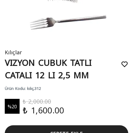
Kılıçlar
VIZYON CUBUK TATLI
CATALI 12 LI 2,5 MM
Ürün Kodu
:
kılıç.312
₺ 2,000.00
%
20
₺ 1,600.00