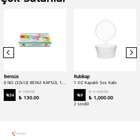
Bensüs
Rubikap
0 NO (32x12) BEYAZ KAPSÜL 1.250'Lİ
1 OZ Kapaklı Sos Kabı
₺ 198.00
₺ 1,100.00
%
34
%
9
₺ 130.00
₺ 1,000.00
2 sos80