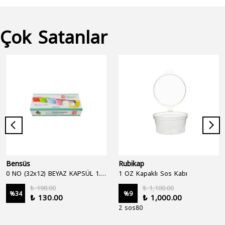
Çok Satanlar
Bensüs
Rubikap
0 NO (32x12) BEYAZ KAPSÜL 1.250'Lİ
1 OZ Kapaklı Sos Kabı
₺ 198.00
₺ 1,100.00
%
34
%
9
₺ 130.00
₺ 1,000.00
2 sos80