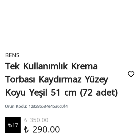
BENS
Tek Kullanımlık Krema
Torbası Kaydırmaz Yüzey
Koyu Yeşil 51 cm (72 adet)
Ürün Kodu
:
123286534e15a6c0f4
₺ 350.00
%
17
₺ 290.00