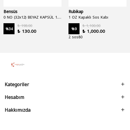
Bensüs
Rubikap
0 NO (32x12) BEYAZ KAPSÜL 1.250'Lİ
1 OZ Kapaklı Sos Kabı
₺ 198.00
₺ 1,100.00
%
34
%
9
₺ 130.00
₺ 1,000.00
2 sos80
Kategoriler
Hesabım
Hakkımızda