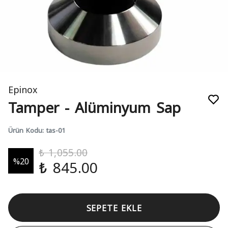
Epinox
Tamper - Alüminyum Sap
Ürün Kodu
:
tas-01
₺ 1,055.00
%
20
₺ 845.00
SEPETE EKLE