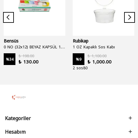
Bensüs
Rubikap
0 NO (32x12) BEYAZ KAPSÜL 1.250'Lİ
1 OZ Kapaklı Sos Kabı
₺ 198.00
₺ 1,100.00
%
34
%
9
₺ 130.00
₺ 1,000.00
2 sos80
Kategoriler
Hesabım