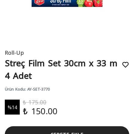
Roll-Up
Streç Film Set 30cm x 33 m
4 Adet
Ürün Kodu
:
AY-SET-3770
₺ 175.00
%
14
₺ 150.00