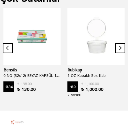
Bensüs
Rubikap
0 NO (32x12) BEYAZ KAPSÜL 1.250'Lİ
1 OZ Kapaklı Sos Kabı
₺ 198.00
₺ 1,100.00
%
34
%
9
₺ 130.00
₺ 1,000.00
2 sos80