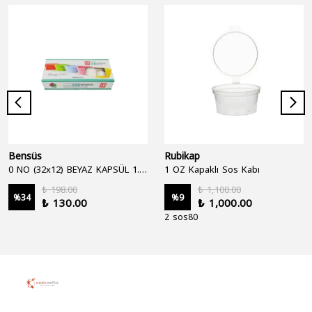
Bensüs
Rubikap
0 NO (32x12) BEYAZ KAPSÜL 1.250'Lİ
1 OZ Kapaklı Sos Kabı
₺ 198.00
₺ 1,100.00
%
34
%
9
₺ 130.00
₺ 1,000.00
2 sos80