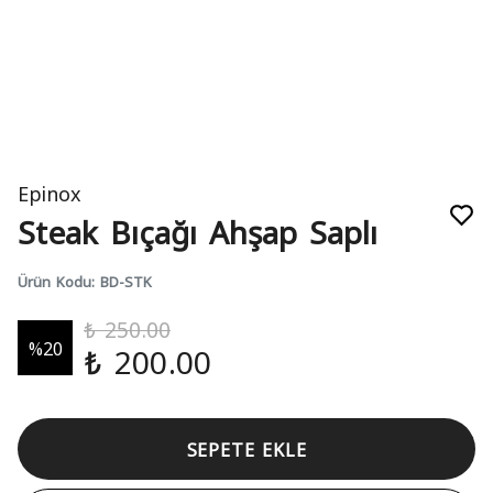
Epinox
Steak Bıçağı Ahşap Saplı
Ürün Kodu
:
BD-STK
₺ 250.00
%
20
₺ 200.00
SEPETE EKLE