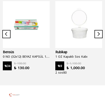
Bensüs
Rubikap
0 NO (32x12) BEYAZ KAPSÜL 1.250'Lİ
1 OZ Kapaklı Sos Kabı
₺ 198.00
₺ 1,100.00
%
34
%
9
₺ 130.00
₺ 1,000.00
2 sos80