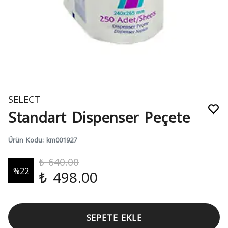
SELECT
Standart Dispenser Peçete
Ürün Kodu
:
km001927
₺ 640.00
%
22
₺ 498.00
SEPETE EKLE