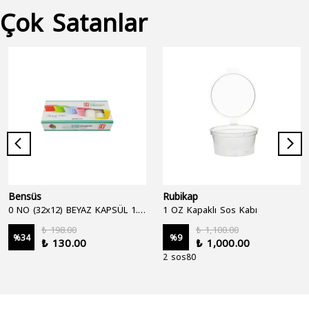
Çok Satanlar
Bensüs
Rubikap
0 NO (32x12) BEYAZ KAPSÜL 1.250'Lİ
1 OZ Kapaklı Sos Kabı
₺ 198.00
₺ 1,100.00
%
34
%
9
₺ 130.00
₺ 1,000.00
2 sos80