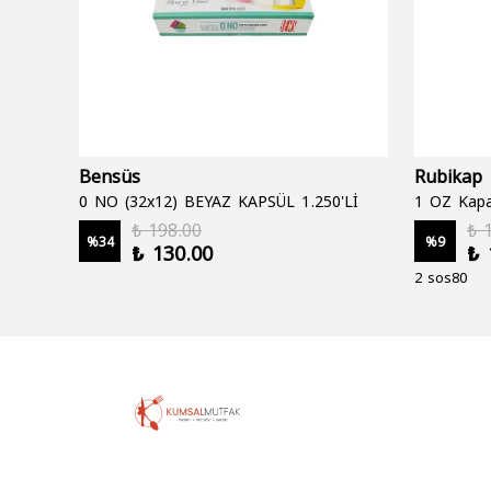
Bensüs
Rubikap
0 NO (32x12) BEYAZ KAPSÜL 1.250'Lİ
1 OZ Kapa
₺ 198.00
₺ 
%
34
%
9
₺ 130.00
₺ 
2 sos80