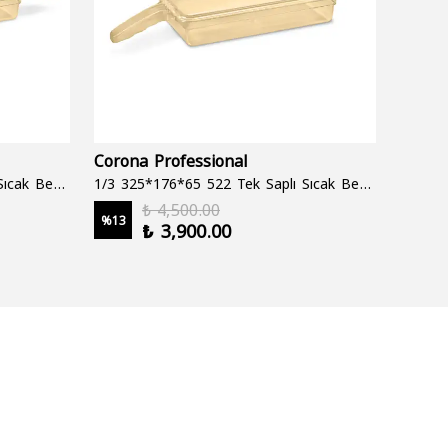
Corona Professional
Folyo
1/3 325*176*65 522 Çift Saplı Sıcak Bekletme Tepsisi
1/3 325*176*65 522 Tek Saplı Sıcak Bekletme Tepsisi
1000 cc
₺ 4,500.00
%
13
%
19
₺ 3,900.00
2 şale