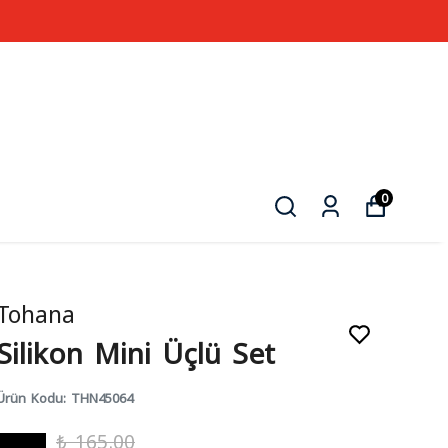
0
Tohana
Silikon Mini Üçlü Set
Ürün Kodu
:
THN45064
₺ 165.00