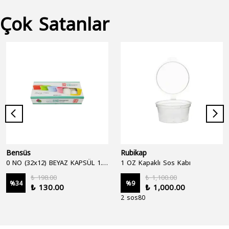
Çok Satanlar
Bensüs
Rubikap
0 NO (32x12) BEYAZ KAPSÜL 1.250'Lİ
1 OZ Kapaklı Sos Kabı
₺ 198.00
₺ 1,100.00
%
34
%
9
₺ 130.00
₺ 1,000.00
2 sos80