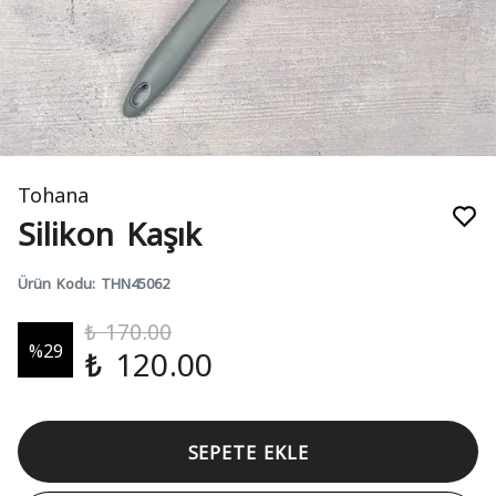
Tohana
Silikon Kaşık
Ürün Kodu
:
THN45062
₺ 170.00
%
29
₺ 120.00
SEPETE EKLE