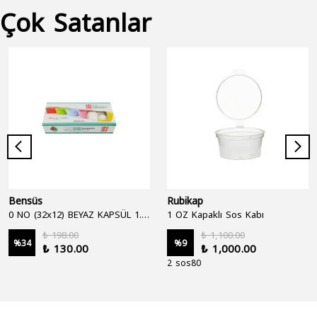
Çok Satanlar
Bensüs
Rubikap
0 NO (32x12) BEYAZ KAPSÜL 1.250'Lİ
1 OZ Kapaklı Sos Kabı
₺ 198.00
₺ 1,100.00
%
34
%
9
₺ 130.00
₺ 1,000.00
2 sos80