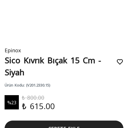
Epinox
Sico Kıvrık Bıçak 15 Cm -
Siyah
Ürün Kodu
:
(V201.2330.15)
₺ 800.00
%
23
₺ 615.00