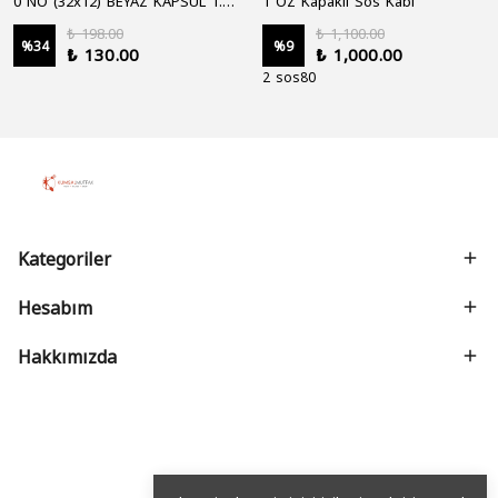
0 NO (32x12) BEYAZ KAPSÜL 1.250'Lİ
1 OZ Kapaklı Sos Kabı
₺ 198.00
₺ 1,100.00
%
34
%
9
₺ 130.00
₺ 1,000.00
2 sos80
Kategoriler
Hesabım
Hakkımızda