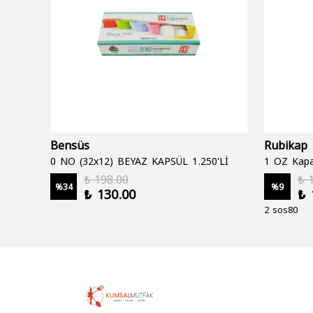
Bensüs
Rubikap
0 NO (32x12) BEYAZ KAPSÜL 1.250'Lİ
1 OZ Kapa
₺ 198.00
₺ 
%
34
%
9
₺ 130.00
₺ 
2 sos80