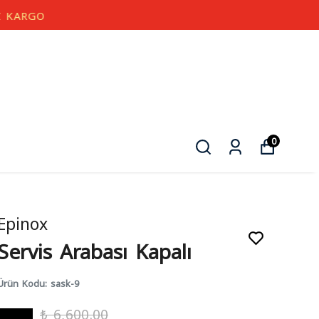
0
Epinox
Servis Arabası Kapalı
Ürün Kodu
:
sask-9
₺ 6,600.00