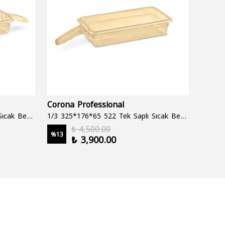
Corona Professional
Folyo
1/3 325*176*65 522 Çift Saplı Sıcak Bekletme Tepsisi
1/3 325*176*65 522 Tek Saplı Sıcak Bekletme Tepsisi
1000 cc
₺ 4,500.00
%
13
%
19
₺ 3,900.00
2 şale