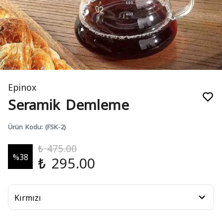
Epinox
Seramik Demleme
Ürün Kodu
:
(FSK-2)
₺ 475.00
%
38
₺ 295.00