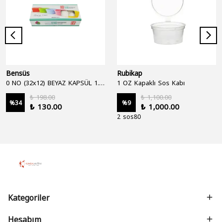
Bensüs
Rubikap
0 NO (32x12) BEYAZ KAPSÜL 1.250'Lİ
1 OZ Kapaklı Sos Kabı
₺ 198.00
₺ 1,100.00
%
34
%
9
₺ 130.00
₺ 1,000.00
2 sos80
Kategoriler
Hesabım