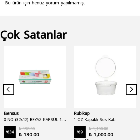
Bu ürün için henüz yorum yapılmamış.
Çok Satanlar
Bensüs
Rubikap
0 NO (32x12) BEYAZ KAPSÜL 1.250'Lİ
1 OZ Kapaklı Sos Kabı
₺ 198.00
₺ 1,100.00
%
34
%
9
₺ 130.00
₺ 1,000.00