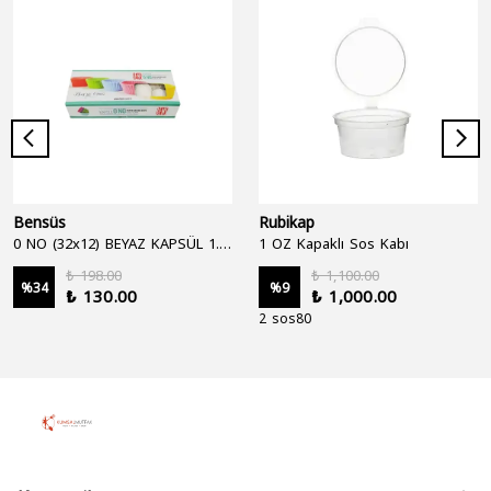
Bensüs
Rubikap
0 NO (32x12) BEYAZ KAPSÜL 1.250'Lİ
1 OZ Kapaklı Sos Kabı
₺ 198.00
₺ 1,100.00
%
34
%
9
₺ 130.00
₺ 1,000.00
2 sos80