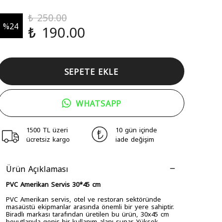
₺ 250.00
%
24
₺ 190.00
SEPETE EKLE
WHATSAPP
1500 TL üzeri
10 gün içinde
ücretsiz kargo
iade değişim
Ürün Açıklaması
PVC Amerikan Servis 30*45 cm
PVC Amerikan servis, otel ve restoran sektöründe
masaüstü ekipmanlar arasında önemli bir yere sahiptir.
Biradlı markası tarafından üretilen bu ürün, 30x45 cm
boyutlarıyla geniş bir kullanım alanı sunar. Yüksek