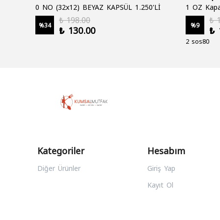
0 NO (32x12) BEYAZ KAPSÜL 1.250'Lİ
1 OZ Kapa
₺ 198.00
₺ 
%
34
%
9
₺ 130.00
₺ 
2 sos80
Kategoriler
Hesabım
Diğer Ürünler
Giriş Yap
Kayıt Ol