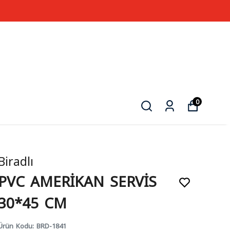
0
Biradlı
PVC AMERİKAN SERVİS
30*45 CM
Ürün Kodu
:
BRD-1841