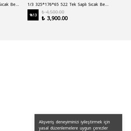
1/3 325*176*65 522 Çift Saplı Sıcak Bekletme Tepsisi
1/3 325*176*65 522 Tek Saplı Sıcak Bekletme Tepsisi
1000 cc
₺ 4,500.00
%
13
%
19
₺ 3,900.00
2 şale
Alışveriş deneyiminizi iyileştirmek için
yasal düzenlemelere uygun çerezler