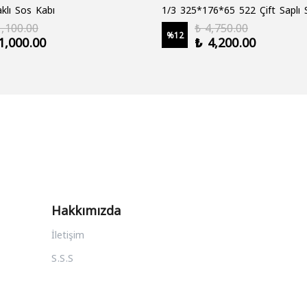
klı Sos Kabı
1,100.00
₺ 4,750.00
%
12
1,000.00
₺ 4,200.00
Hakkımızda
İletişim
S.S.S