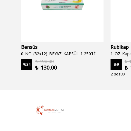
Bensüs
Rubikap
0 NO (32x12) BEYAZ KAPSÜL 1.250'Lİ
1 OZ Kapa
₺ 198.00
₺ 
%
34
%
9
₺ 130.00
₺ 
2 sos80