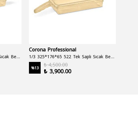
Corona Professional
Folyo
1/3 325*176*65 522 Çift Saplı Sıcak Bekletme Tepsisi
1/3 325*176*65 522 Tek Saplı Sıcak Bekletme Tepsisi
1000 cc
₺ 4,500.00
%
13
%
19
₺ 3,900.00
2 şale