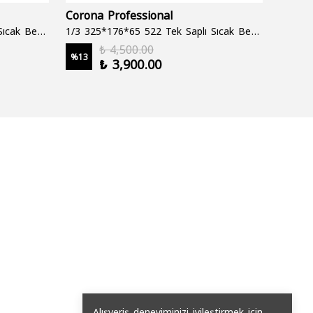
Corona Professional
Folyo
1/3 325*176*65 522 Çift Saplı Sıcak Bekletme Tepsisi
1/3 325*176*65 522 Tek Saplı Sıcak Bekletme Tepsisi
1000 cc
₺ 4,500.00
%
13
%
19
₺ 3,900.00
2 şale
Alışveriş deneyiminizi iyileştirmek için