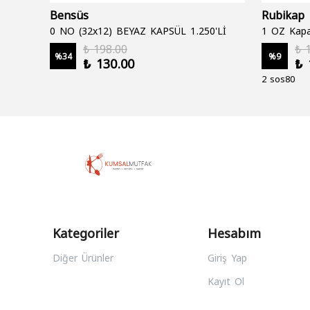
Bensüs
Rubikap
0 NO (32x12) BEYAZ KAPSÜL 1.250'Lİ
1 OZ Kapa
₺ 198.00
₺ 
%
34
%
9
₺ 130.00
₺ 
2 sos80
Kategoriler
Hesabım
Diğer Ürünler
Giriş Yap
Kayıt Ol