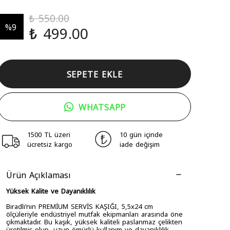
₺ 550.00
%
9
₺ 499.00
SEPETE EKLE
WHATSAPP
1500 TL üzeri
10 gün içinde
ücretsiz kargo
iade değişim
Ürün Açıklaması
Yüksek Kalite ve Dayanıklılık
Biradlı’nın PREMİUM SERVİS KAŞIĞI, 5,5x24 cm
ölçüleriyle endüstriyel mutfak ekipmanları arasında öne
çıkmaktadır. Bu kaşık, yüksek kaliteli paslanmaz çelikten
üretilmiş olup, uzun ömürlü kullanım ve dayanıklılık