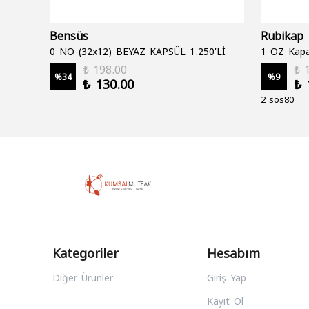
Bensüs
Rubikap
0 NO (32x12) BEYAZ KAPSÜL 1.250'Lİ
1 OZ Kapa
₺ 198.00
₺ 
%
34
%
9
₺ 130.00
₺ 
2 sos80
Kategoriler
Hesabım
Diğer Ürünler
Giriş Yap
Kayıt Ol