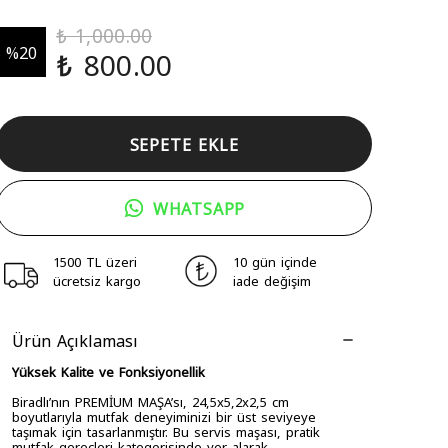
₺ 1,000.00
%
20
₺ 800.00
SEPETE EKLE
WHATSAPP
1500 TL üzeri
10 gün içinde
ücretsiz kargo
iade değişim
Ürün Açıklaması
Yüksek Kalite ve Fonksiyonellik
Biradlı’nın PREMİUM MAŞA’sı, 24,5x5,2x2,5 cm
boyutlarıyla mutfak deneyiminizi bir üst seviyeye
taşımak için tasarlanmıştır. Bu servis maşası, pratik
mutfak gereçleri kategorisinde yer alarak,