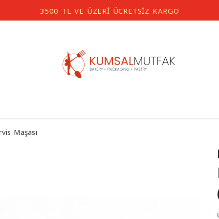
3500 TL VE ÜZERİ ÜCRETSİZ KARGO
rvis Maşası