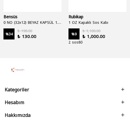
Bensüs
Rubikap
0 NO (32x12) BEYAZ KAPSÜL 1.250'Lİ
1 OZ Kapaklı Sos Kabı
₺ 198.00
₺ 1,100.00
%
34
%
9
₺ 130.00
₺ 1,000.00
2 sos80
Kategoriler
Hesabım
Hakkımızda