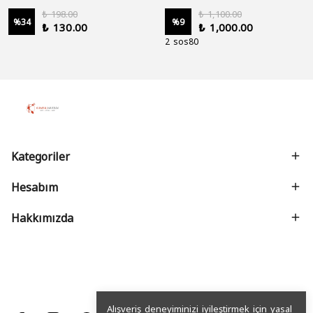
₺ 198.00
₺ 1,100.00
%
34
%
9
₺ 130.00
₺ 1,000.00
2 sos80
Kategoriler
Hesabım
Hakkımızda
Alışveriş deneyiminizi iyileştirmek için yasal