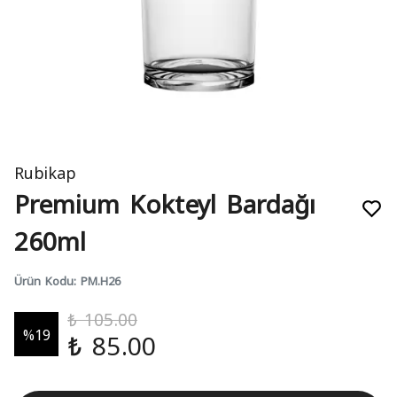
Rubikap
Premium Kokteyl Bardağı
260ml
Ürün Kodu
:
PM.H26
₺ 105.00
%
19
₺ 85.00