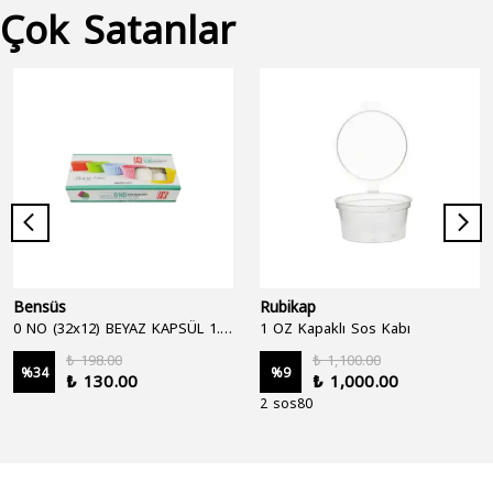
Çok Satanlar
Bensüs
Rubikap
0 NO (32x12) BEYAZ KAPSÜL 1.250'Lİ
1 OZ Kapaklı Sos Kabı
₺ 198.00
₺ 1,100.00
%
34
%
9
₺ 130.00
₺ 1,000.00
2 sos80